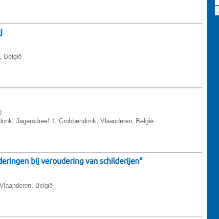
j
, België
0
onk, Jagersdreef 1, Grobbendonk, Vlaanderen, België
ringen bij veroudering van schilderijen"
Vlaanderen, België