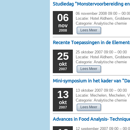
Studiedag "Monstervoorbereiding en
06 november 2008 09:00 – 00:0
06
Locatie:
Hotel Aldhem, Grobbend
Categorie:
Analytische chemie
nov
Lees Meer
2008
Recente Toepassingen in de Element
25 oktober 2007 09:00 – 00:00
25
Locatie:
Hotel Aldhem, Grobbend
Categorie:
Analytische chemie
okt
Lees Meer
2007
Mini-symposium in het kader van "D
13 oktober 2007 09:00 – 00:00
13
Locatie:
Mechelen, Mechelen, V
Categorie:
Analytische chemie
okt
Lees Meer
2007
Advances in Food Analysis- Technique
12 september 2007 09:00 – 00: