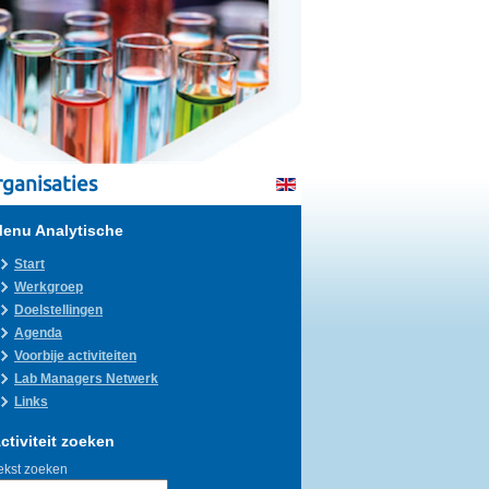
ganisaties
enu Analytische
Start
Werkgroep
Doelstellingen
Agenda
Voorbije activiteiten
Lab Managers Netwerk
Links
ctiviteit zoeken
ekst zoeken