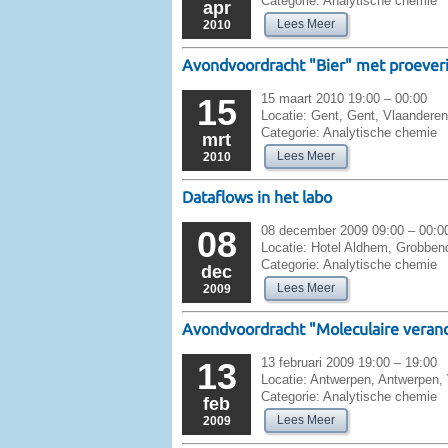
Categorie:
Analytische chemie
apr
Lees Meer
2010
Avondvoordracht "Bier" met proeveri
15 maart 2010 19:00 – 00:00
15
Locatie:
Gent, Gent, Vlaanderen
Categorie:
Analytische chemie
mrt
Lees Meer
2010
Dataflows in het labo
08 december 2009 09:00 – 00:0
08
Locatie:
Hotel Aldhem, Grobbend
Categorie:
Analytische chemie
dec
Lees Meer
2009
Avondvoordracht "Moleculaire verande
13 februari 2009 19:00 – 19:00
13
Locatie:
Antwerpen, Antwerpen, 
Categorie:
Analytische chemie
feb
Lees Meer
2009