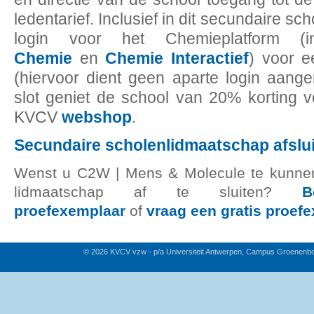
ledentarief. Inclusief in dit secundaire s
login voor het Chemieplatform (i
Chemie
en
Chemie Interactief
) voor e
(hiervoor dient geen aparte login aang
slot geniet de school van 20% korting 
KVCV
webshop
.
Secundaire scholenlidmaatschap afslu
Wenst u C2W | Mens & Molecule te kunnen 
lidmaatschap af te sluiten?
B
proefexemplaar
of
vraag een gratis proef
© 2026 KVCV vzw - p/a Universiteit Antwerpen, Campus Groenenb