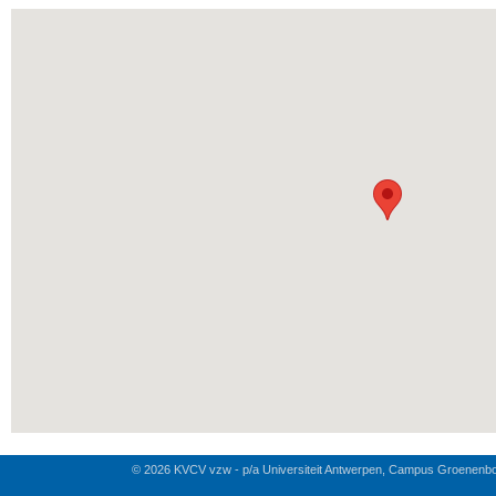
© 2026 KVCV vzw - p/a Universiteit Antwerpen, Campus Groenenb