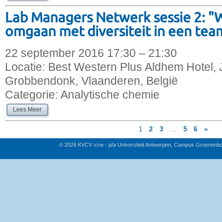
Lab Managers Netwerk sessie 2: "
omgaan met diversiteit in een tea
22 september 2016 17:30 – 21:30
Locatie:
Best Western Plus Aldhem Hotel, 
Grobbendonk, Vlaanderen, België
Categorie:
Analytische chemie
Lees Meer
1
2
3
…
5
6
»
© 2026 KVCV vzw - p/a Universiteit Antwerpen, Campus Groenenb