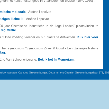
ng van het kunstmesterfgoed in Vlaanderen en Brussel (1840-1960)’.
emische molecule
- Arsène Lepoivre
t eigen kleine ik
- Arsène Lepoivre
0 jaar Chemische Industrieën in de Lage Landen" plaatsvinden te
registratie
.
 "Onze voeding vroeger en nu" plaats te Antwerpen.
Klik hier voor
het symposium "Symposium Zilver & Goud - Een glansrijke historie
lag.
 Eric Van Schoonenberghe.
Bekijk het In Memoriam
.
iteit Antwerpen, Campus Groenenborger, Departement Chemie, Groenenborgerlaan 171, 20