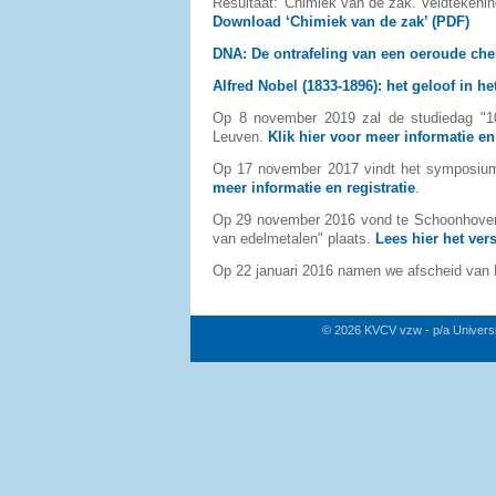
Resultaat: 'Chimiek van de zak. Veldtekeni
Download ‘Chimiek van de zak’ (PDF)
DNA: De ontrafeling van een oeroude ch
Alfred Nobel (1833-1896): het geloof in he
Op 8 november 2019 zal de studiedag "10
Leuven.
Klik hier voor meer informatie en 
Op 17 november 2017 vindt het symposium
meer informatie en registratie
.
Op 29 november 2016 vond te Schoonhoven 
van edelmetalen" plaats.
Lees hier het vers
Op 22 januari 2016 namen we afscheid van
© 2026 KVCV vzw - p/a Univers