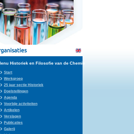
ganisaties
enu Historiek en Filosofie van de Chemie
Start
Werkgroep
25 jaar sectie Historiek
Doelstellingen
Agenda
Voorbije activiteiten
Artikelen
Verslagen
Publicaties
Galerij