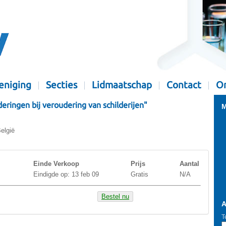
eniging
Secties
Lidmaatschap
Contact
Or
ringen bij veroudering van schilderijen"
M
elgië
Einde Verkoop
Prijs
Aantal
Eindigde op: 13 feb 09
Gratis
N/A
Bestel nu
A
T