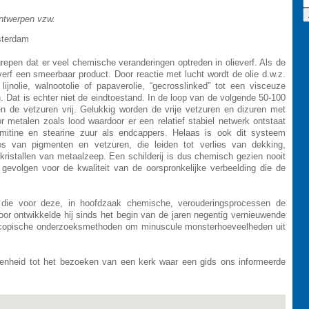
ntwerpen vzw.
sterdam
grepen dat er veel chemische veranderingen optreden in olieverf. Als de
everf een smeerbaar product. Door reactie met lucht wordt de olie d.w.z.
 lijnolie, walnootolie of papaverolie, “gecrosslinked” tot een visceuze
Dat is echter niet de eindtoestand. In de loop van de volgende 50-100
n de vetzuren vrij. Gelukkig worden de vrije vetzuren en dizuren met
 metalen zoals lood waardoor er een relatief stabiel netwerk ontstaat
mitine en stearine zuur als endcappers. Helaas is ook dit systeem
ies van pigmenten en vetzuren, die leiden tot verlies van dekking,
kristallen van metaalzeep. Een schilderij is dus chemisch gezien nooit
gevolgen voor de kwaliteit van de oorspronkelijke verbeelding die de
die voor deze, in hoofdzaak chemische, verouderingsprocessen de
oor ontwikkelde hij sinds het begin van de jaren negentig vernieuwende
copische onderzoeksmethoden om minuscule monsterhoeveelheden uit
enheid tot het bezoeken van een kerk waar een gids ons informeerde