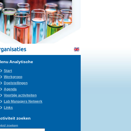
ganisaties
enu Analytische
Start
Werkgroep
Doelstellingen
Agenda
Voorbije activiteiten
Lab Managers Netwerk
Links
ctiviteit zoeken
ekst zoeken