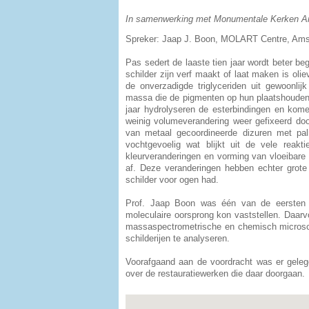
In samenwerking met Monumentale Kerken A
Spreker: Jaap J. Boon, MOLART Centre, Am
Pas sedert de laaste tien jaar wordt beter be
schilder zijn verf maakt of laat maken is oli
de onverzadigde triglyceriden uit gewoonlijk
massa die de pigmenten op hun plaatshouden. 
jaar hydrolyseren de esterbindingen en kome
weinig volumeverandering weer gefixeerd door
van metaal gecoordineerde dizuren met pal
vochtgevoelig wat blijkt uit de vele reakt
kleurveranderingen en vorming van vloeibare 
af. Deze veranderingen hebben echter grote 
schilder voor ogen had.
Prof. Jaap Boon was één van de eersten 
moleculaire oorsprong kon vaststellen. Daarv
massaspectrometrische en chemisch micros
schilderijen te analyseren.
Voorafgaand aan de voordracht was er geleg
over de restauratiewerken die daar doorgaan.