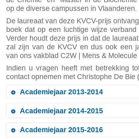
op de diverse campussen in Vlaanderen.
De laureaat van deze KVCV-prijs ontvan
boek dat op een luchtige wijze verband
Verder houdt deze prijs in dat de laureaat 
zal zijn van de KVCV en dus ook een j
van ons vakblad C2W | Mens & Molecule 
Indien u vragen heeft met betrekking t
contact opnemen met Christophe De Bie 
Academiejaar 2013-2014
Academiejaar 2014-2015
Bachelor in de Chemie - AP Hogeschool Antwerpen - Antw
Laureaat:
Dorien De Wolf
Academiejaar 2015-2016
Thesis: nog op te vragen
Bachelor in de Chemie - AP Hogeschool Antwerpen - Antw
Foto prijsuitreiking nog te ontvangen
Laureaat:
Tom Van Acoleyen