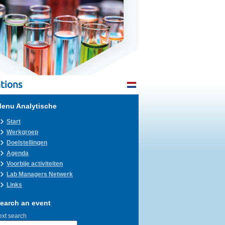
tions
enu Analytische
Start
Werkgroep
Doelstellingen
Agenda
Voorbije activiteiten
Lab Managers Netwerk
Links
earch an event
ext search