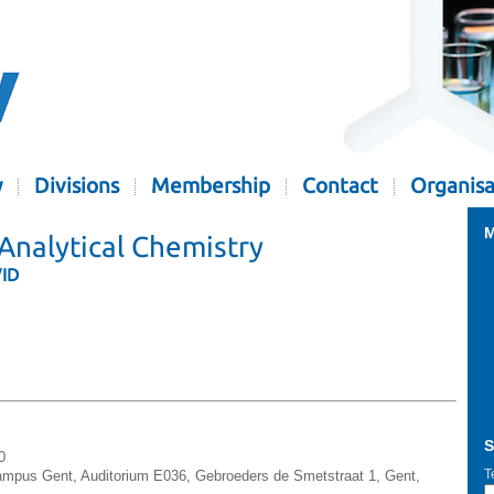
y
Divisions
Membership
Contact
Organisa
M
Analytical Chemistry
VID
S
0
T
ampus Gent, Auditorium E036, Gebroeders de Smetstraat 1, Gent,