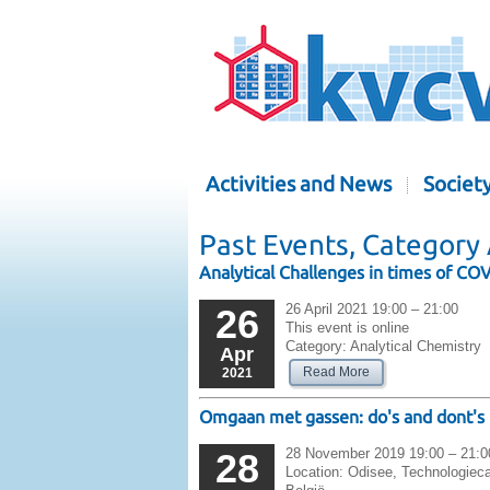
Activities and News
Societ
Past Events, Category 
Analytical Challenges in times of CO
26 April 2021 19:00 – 21:00
26
This event is online
Category:
Analytical Chemistry
Apr
Read More
2021
Omgaan met gassen: do's and dont's
28 November 2019 19:00 – 21:0
28
Location:
Odisee, Technologiec