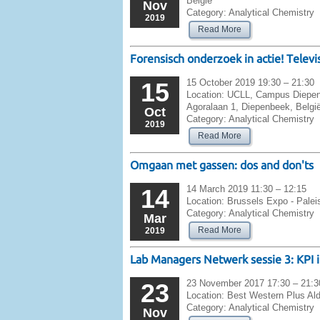
België
Nov
Category:
Analytical Chemistry
2019
Read More
Forensisch onderzoek in actie! Televi
15 October 2019 19:30 – 21:30
15
Location:
UCLL, Campus Diepenbe
Agoralaan 1, Diepenbeek, Belgi
Oct
Category:
Analytical Chemistry
2019
Read More
Omgaan met gassen: dos and don'ts
14 March 2019 11:30 – 12:15
14
Location:
Brussels Expo - Paleis
Category:
Analytical Chemistry
Mar
Read More
2019
Lab Managers Netwerk sessie 3: KPI i
23 November 2017 17:30 – 21:3
23
Location:
Best Western Plus Ald
Category:
Analytical Chemistry
Nov