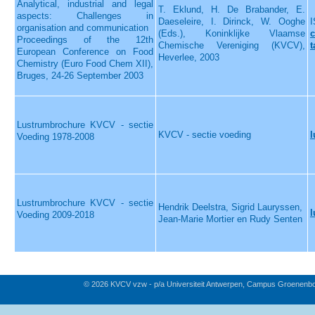
Analytical, industrial and legal
T. Eklund, H. De Brabander, E.
aspects: Challenges in
Daeseleire, I. Dirinck, W. Ooghe
I
organisation and communication
(Eds.), Koninklijke Vlaamse
c
Proceedings of the 12th
Chemische Vereniging (KVCV),
t
European Conference on Food
Heverlee, 2003
Chemistry (Euro Food Chem XII),
Bruges, 24-26 September 2003
Lustrumbrochure KVCV - sectie
KVCV - sectie voeding
l
Voeding 1978-2008
Lustrumbrochure KVCV - sectie
Hendrik Deelstra, Sigrid Lauryssen,
l
Voeding 2009-2018
Jean-Marie Mortier en Rudy Senten
© 2026 KVCV vzw - p/a Universiteit Antwerpen, Campus Groenenb