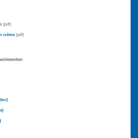
m
(pdf)
n crème
(pdf)
perimenten
doc)
s)
)