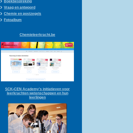
Boekbespreking
Vraag en antwoord
Chemie en postzegels
Fotoalbum
Chemieleerkracht.be
SCK•CEN Academy's initiatieven voor
leerkrachten wetenschappen en hun
leerlingen