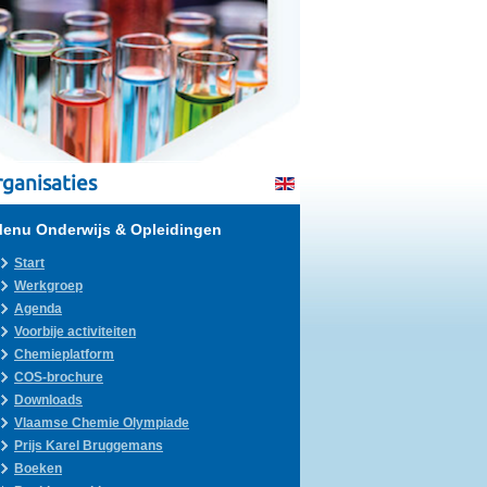
ganisaties
enu Onderwijs & Opleidingen
Start
Werkgroep
Agenda
Voorbije activiteiten
Chemieplatform
COS-brochure
Downloads
Vlaamse Chemie Olympiade
Prijs Karel Bruggemans
Boeken