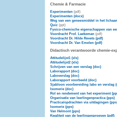
Chemie & Farmacie
Experimenten
(pdf)
Experimenten (docx)
Weg van een geneesmiddel in het lichaa
Quiz
(ppt)
Fysico-chemische eigenschappen van ee
Voordracht Prof. Laekeman
(pdf)
Voordracht Dr. Hilde Revets (pdf)
Voordracht Dr. Van Emelen (pdf)
Didactisch verantwoorde chemie-ex
Attitudelijst1 (xls)
Attitudelijst2 (xls)
Schrijven van een verslag (doc)
Laborapport (doc)
Laboverslag (doc)
Laborapport voorbeeld (doc)
Sjabloon voorbereiding labo en verslag (
Isomerie (doc)
Rol en rendement van het experiment (pp
Organisatie van leerlingenpractica (pps)
Practica/opdrachten via uitdagingen (pps
Isomerie (pps)
Van Helmont (pps)
Kwaliteit van de leerlingenproeven (pdf)