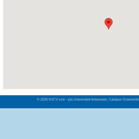
© 2026 KVCV vzw - p/a Universiteit Antwerpen, Campus Groenenb