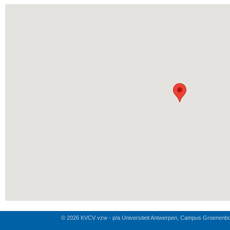
© 2026 KVCV vzw - p/a Universiteit Antwerpen, Campus Groenenb