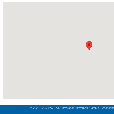
© 2026 KVCV vzw - p/a Universiteit Antwerpen, Campus Groenenb