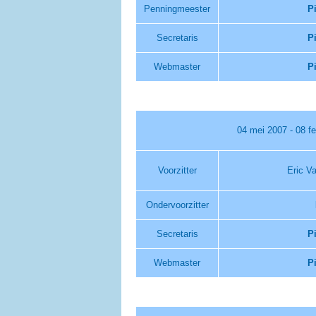
Penningmeester
P
Secretaris
P
Webmaster
P
04 mei 2007 - 08 fe
Voorzitter
Eric V
Ondervoorzitter
Secretaris
P
Webmaster
P