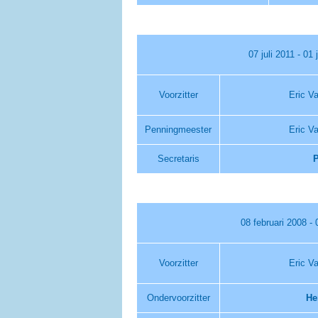
07 juli 2011 - 01 
Voorzitter
Eric V
Penningmeester
Eric V
Secretaris
P
08 februari 2008 - 
Voorzitter
Eric V
Ondervoorzitter
He