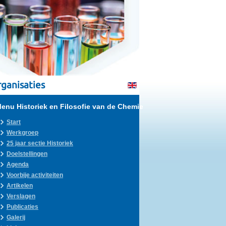
ganisaties
enu Historiek en Filosofie van de Chemie
Start
Werkgroep
25 jaar sectie Historiek
Doelstellingen
Agenda
Voorbije activiteiten
Artikelen
Verslagen
Publicaties
Galerij