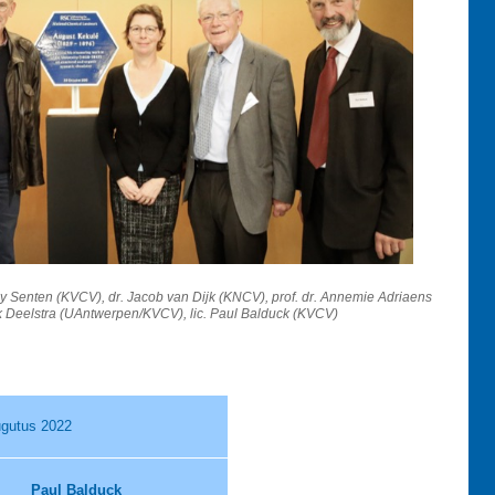
 Rudy Senten (KVCV), dr. Jacob van Dijk (KNCV), prof. dr. Annemie Adriaens
ik Deelstra (UAntwerpen/KVCV), lic. Paul Balduck (KVCV)
ugutus 2022
Paul Balduck