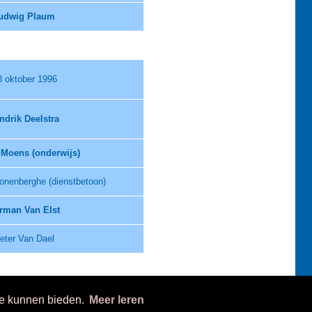
udwig Plaum
8 oktober 1996
ndrik Deelstra
 Moens (onderwijs)
onenberghe (dienstbetoon)
rman Van Elst
eter Van Dael
te kunnen bieden.
Meer leren
iteit Antwerpen, Campus Groenenborger, Departement Chemie, Groenenborgerlaan 171, 20