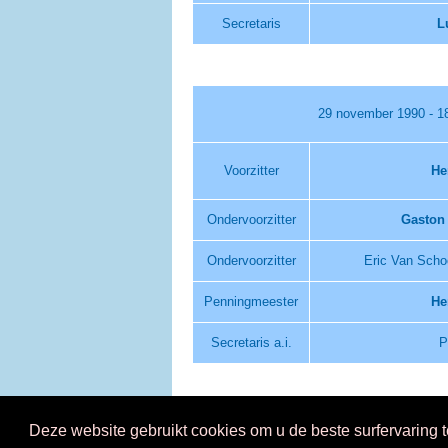
Secretaris
L
29 november 1990 - 1
Voorzitter
He
Ondervoorzitter
Gaston
Ondervoorzitter
Eric Van Scho
Penningmeester
He
Secretaris a.i.
P
Deze website gebruikt cookies om u de beste surfervaring 
© 2026 KVCV vzw - p/a Univers