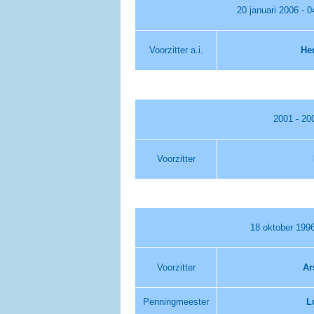
20 januari 2006 - 
Voorzitter a.i.
He
2001 - 20
Voorzitter
18 oktober 1996
Voorzitter
Ar
Penningmeester
L