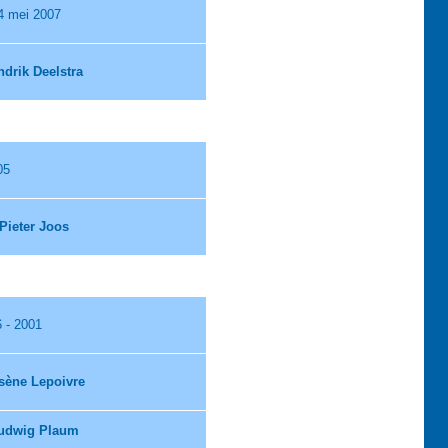
04 mei 2007
ndrik Deelstra
05
Pieter Joos
 - 2001
sène Lepoivre
udwig Plaum