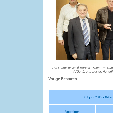
v.l.n.r.: prof. dr. José Martins (UGent), dr.
(UGent), em. prof. dr. Hendr
Vorige Besturen
01 juni 2012 - 09 a
Voorzitter