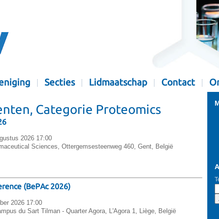
eniging
Secties
Lidmaatschap
Contact
Or
M
ten, Categorie Proteomics
26
ugustus 2026 17:00
maceutical Sciences, Ottergemsesteenweg 460, Gent, België
A
T
erence (BePAc 2026)
ober 2026 17:00
ampus du Sart Tilman - Quarter Agora, L'Agora 1, Liège, België