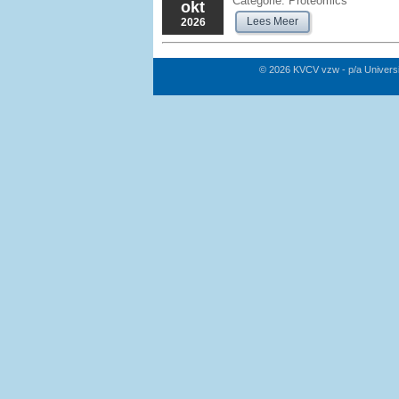
Categorie:
Proteomics
okt
Lees Meer
2026
© 2026 KVCV vzw - p/a Univers