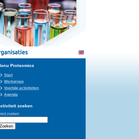
ganisaties
enu Proteomics
Start
Werkgroep
Voorbije activiteiten
Agenda
ctiviteit zoeken
ekst zoeken
Zoeken