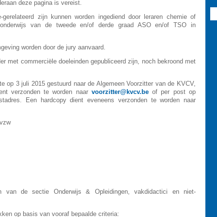
nderaan deze pagina is vereist.
-gerelateerd zijn kunnen worden ingediend door leraren chemie of
 onderwijs van de tweede en/of derde graad ASO en/of TSO in
geving worden door de jury aanvaard.
er met commerciële doeleinden gepubliceerd zijn, noch bekroond met
ste op 3 juli 2015 gestuurd naar de Algemeen Voorzitter van de KVCV,
dient verzonden te worden naar
voorzitter@kvcv.be
of per post op
ostadres. Een hardcopy dient eveneens verzonden te worden naar
 vzw
 van de sectie Onderwijs & Opleidingen, vakdidactici en niet-
ukken op basis van vooraf bepaalde criteria: