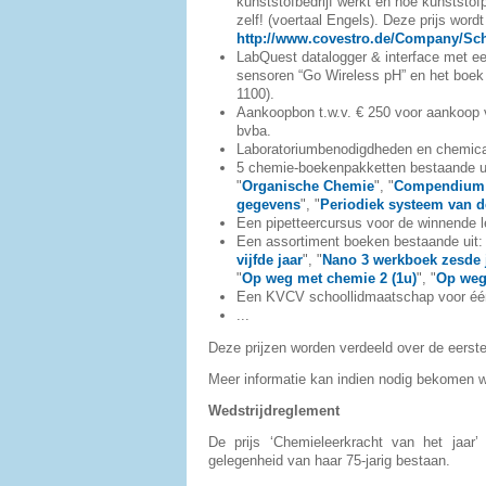
kunststofbedrijf werkt en hoe kunstst
zelf! (voertaal Engels). Deze prijs wor
http://www.covestro.de/Company/Sch
LabQuest datalogger & interface met ee
sensoren “Go Wireless pH” en het boek
1100).
Aankoopbon t.w.v.
€
250 voor aankoop 
bvba.
Laboratoriumbenodigdheden en chemical
5 chemie-boekenpakketten bestaande ui
"
Organische Chemie
", "
Compendium 
gegevens
", "
Periodiek systeem van 
Een pipetteercursus voor de winnende l
Een assortiment boeken bestaande uit: 
vijfde jaar
", "
Nano 3 werkboek zesde 
"
Op weg met chemie 2 (1u)
", "
Op weg
Een KVCV schoollidmaatschap voor één
...
Deze prijzen worden verdeeld over de eerste
Meer informatie kan indien nodig bekomen w
Wedstrijdreglement
De prijs ‘Chemieleerkracht van het jaar
gelegenheid van haar 75-jarig bestaan.