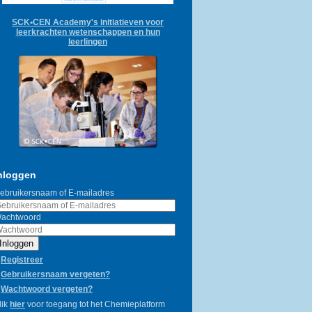
SCK•CEN Academy's initiatieven voor
leerkrachten wetenschappen en hun
leerlingen
nloggen
ebruikersnaam of E-mailadres
achtwoord
Inloggen
Registreer
Gebruikersnaam vergeten?
Wachtwoord vergeten?
lik
hier
voor toegang tot het Chemieplatform