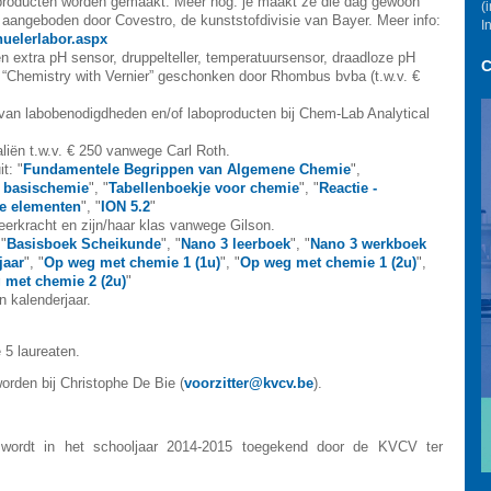
ofproducten worden gemaakt. Meer nog: je maakt ze die dag gewoon
(
dt aangeboden door Covestro, de kunststofdivisie van Bayer. Meer info:
I
uelerlabor.aspx
n extra pH sensor, druppelteller, temperatuursensor, draadloze pH
C
 “Chemistry with Vernier” geschonken door Rhombus bvba (t.w.v. €
van labobenodigdheden en/of laboproducten bij Chem-Lab Analytical
iën t.w.v. € 250 vanwege Carl Roth.
t: "
Fundamentele Begrippen van Algemene Chemie
",
basischemie
", "
Tabellenboekje voor chemie
", "
Reactie -
de elementen
", "
ION 5.2
"
eerkracht en zijn/haar klas vanwege Gilson.
"
Basisboek Scheikunde
", "
Nano 3 leerboek
", "
Nano 3 werkboek
jaar
", "
Op weg met chemie 1 (1u)
", "
Op weg met chemie 1 (2u)
",
 met chemie 2 (2u)
"
 kalenderjaar.
 5 laureaten.
orden bij Christophe De Bie (
voorzitter@kvcv.be
).
’ wordt in het schooljaar 2014-2015 toegekend door de KVCV ter