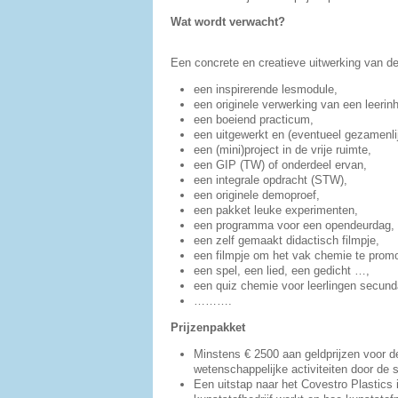
Wat wordt verwacht?
Een concrete en creatieve uitwerking van de
een inspirerende lesmodule,
een originele verwerking van een leerinh
een boeiend practicum,
een uitgewerkt en (eventueel gezamenli
een (mini)project in de vrije ruimte,
een GIP (TW) of onderdeel ervan,
een integrale opdracht (STW),
een originele demoproef,
een pakket leuke experimenten,
een programma voor een opendeurdag,
een zelf gemaakt didactisch filmpje,
een filmpje om het vak chemie te prom
een spel, een lied, een gedicht …,
een quiz chemie voor leerlingen secunda
……….
Prijzenpakket
Minstens € 2500 aan geldprijzen voor d
wetenschappelijke activiteiten door de 
Een uitstap naar het Covestro Plastics 