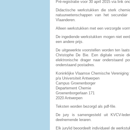
Pré-registratie voor 30 april 2015 via link o
Didactische werkstukken die sterk chemie
natuurwetenschappen van het secundair
Vlaanderen.
Alleen werkstukken met een verzorgde vorm
De ingediende werkstukken mogen niet eerd
een andere prijs.
De uitgewerkte voorstellen worden ten laat
Christophe De Bie. Een digitale versie 
elektronische drager naar onderstaand p
onderstaand postadres.
Koninklijke Vlaamse Chemische Vereniging
p/a Universiteit Antwerpen
Campus Groenenborger
Departement Chemie
Groenenborgerlaan 171
2020 Antwerpen
Teksten worden bezorgd als pdf-file.
De jury is samengesteld uit KVCV-leden
deelnemende leraren.
Elk jurylid beoordeelt individueel de werkst