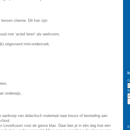
 lessen chemie. Dit kan zijn:
oud met ‘actief leren’ als werkvorm,
jk) uitgevoerd mini-onderzoek,
I
G
oten,
W
ir onderwijs,
e aankoop van didactisch materiaal naar keuze of besteding aan
school.
in Leverkusen voor de ganse klas. Daar leer je in één dag hoe een
K