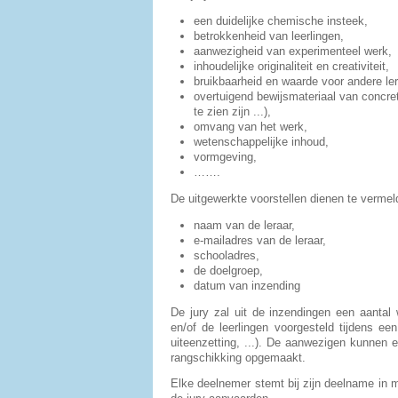
een duidelijke chemische insteek,
betrokkenheid van leerlingen,
aanwezigheid van experimenteel werk,
inhoudelijke originaliteit en creativiteit,
bruikbaarheid en waarde voor andere ler
overtuigend bewijsmateriaal van concrete
te zien zijn ...),
omvang van het werk,
wetenschappelijke inhoud,
vormgeving,
…….
De uitgewerkte voorstellen dienen te vermel
naam van de leraar,
e-mailadres van de leraar,
schooladres,
de doelgroep,
datum van inzending
De jury zal uit de inzendingen een aantal
en/of de leerlingen voorgesteld tijdens een
uiteenzetting, ...). De aanwezigen kunnen
rangschikking opgemaakt.
Elke deelnemer stemt bij zijn deelname in m