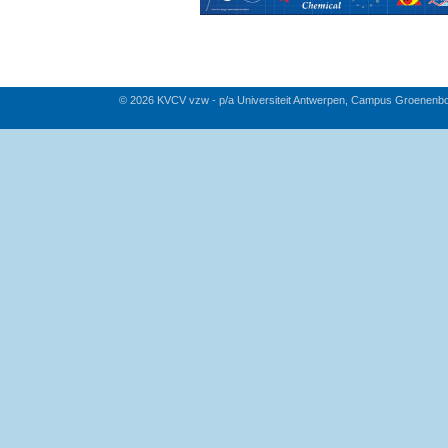
© 2026 KVCV vzw - p/a Universiteit Antwerpen, Campus Groenenb