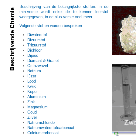
Beschrijving van de belangrijkste stoffen. In de
min-versie wordt enkel de te kennen leerstof
weergegeven, in de plus-versie veel meer.
Volgende stoffen worden besproken:
Diwaterstof
Dizuurstof
Trizuurstof
Dichloor
Dijood
Diamant & Grafiet
Octazwavel
Natrium
IJzer
Lood
Kwik
Koper
Aluminium
Zink
Magnesium
Goud
Zilver
Natriumchloride
Natriumwaterstofcarbonaat
Calciumcarbonaat