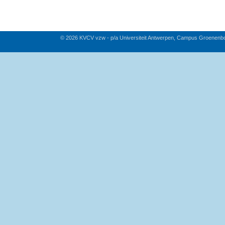
© 2026 KVCV vzw - p/a Universiteit Antwerpen, Campus Groenenb