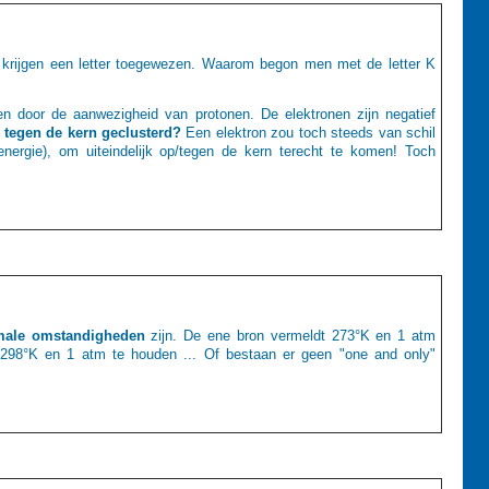
rijgen een letter toegewezen. Waarom begon men met de letter K
en door de aanwezigheid van protonen. De elektronen zijn negatief
 tegen de kern geclusterd?
Een elektron zou toch steeds van schil
energie), om uiteindelijk op/tegen de kern terecht te komen! Toch
male omstandigheden
zijn. De ene bron vermeldt 273°K en 1 atm
ij 298°K en 1 atm te houden ... Of bestaan er geen "one and only"