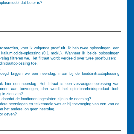
oplosmiddel dat beter is?
agreacties
, voer ik volgende proef uit. ik heb twee oplossingen: een
n kaliumjodide-oplossing (0,1 mol/L). Wanneer ik beide oplossingen
ag filtreren we. Het filtraat wordt verdeeld over twee proefbuizen:
initraatoplossing toe,
.
egd krijgen we een neerslag, maar bij de looddinitraatoplossing
ook hier een neerslag. Het filtraat is een verzadigde oplossing van
ionen aan toevoegen, dan wordt het oplosbaarheidsproduct toch
te zien zijn?
 doordat de loodionen ingesloten zijn in de neerslag?
dere neerslagen en telkenmale was er bij toevoeging van een van de
an het andere ion geen neerslag.
oor geven?