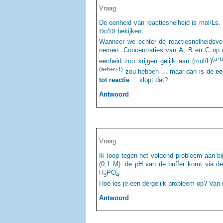
Vraag
De eenheid van reactiesnelheid is mol/Ls. 
D
c
/
D
t
bekijken.
Wanneer we echter de reactiesnelheidsver
nemen. Concentraties van A, B en C op elk
(a+
eenheid zou krijgen gelijk aan (mol/L)
(a+b+c-1)
zou hebben ... maar dan is de
ee
tot reactie
... klopt dat?
Antwoord
Vraag
Ik loop tegen het volgend probleem aan bi
(0,1 M): de pH van de buffer komt via d
H
PO
.
3
4
Hoe los je een dergelijk probleem op? Van m
Antwoord