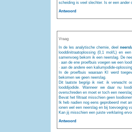
scheiding is veel slechter. Is er een ander 
Antwoord
Vraag
In de les analytische chemie, deel
neersl
looddinitraatoplossing (0,1 mol/L) en ee
samenvoeg bekom ik een neerslag. De neersl
· aan de ene proefbuis voegen we een loodd
· aan de andere een kaliumjodide-oplossing
In de proefbuis waaraan KI werd toegevo
bekomen we geen neerslag.
Dit laatste begrijp ik niet: ik verwacht 
looddijodide. Wanneer we daar nu lood
overschreden en moet er toch een neerslag 
Bevat het filtraat misschien geen loodionen
Ik heb nadien nog eens geprobeerd met an
ionen wel een neerslag en bij toevoeging v
Kan jij misschien een juiste verklaring erv
Antwoord