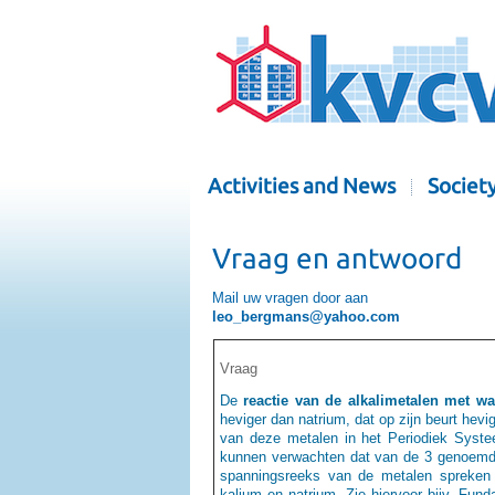
Activities and News
Societ
Vraag en antwoord
Mail uw vragen door aan
leo_bergmans@yahoo.com
Vraag
De
reactie van de alkalimetalen met wa
heviger dan natrium, dat op zijn beurt hevi
van deze metalen in het Periodiek Systee
kunnen verwachten dat van de 3 genoemde
spanningsreeks van de metalen spreken d
kalium en natrium. Zie hiervoor bijv. F