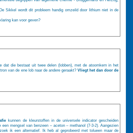
e Sikkel wordt dit probleem handig omzeild door lithium niet in de
klaring kan voor geven?
we dat die bestaat uit twee delen (lobben), met de atoomkern in het
ktron van de ene lob naar de andere geraakt?
Vliegt het dan door de
fie
kunnen de kleurstoffen in de universele indicator gescheiden
se een mengsel van benzeen – aceton – methanol (7-3-2). Aangezien
oek ik een alternatief. Ik heb al geprobeerd met tolueen maar de