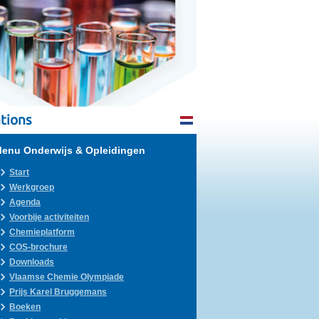
tions
enu Onderwijs & Opleidingen
Start
Werkgroep
Agenda
Voorbije activiteiten
Chemieplatform
COS-brochure
Downloads
Vlaamse Chemie Olympiade
Prijs Karel Bruggemans
Boeken