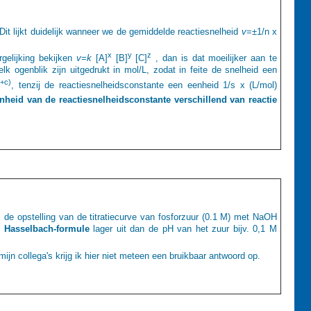
Dit lijkt duidelijk wanneer we de gemiddelde reactiesnelheid
v
=±1/n x
x
y
z
gelijking bekijken
v
=
k
[A]
[B]
[C]
, dan is dat moeilijker aan te
 ogenblik zijn uitgedrukt in mol/L, zodat in feite de snelheid een
b+c)
, tenzij de reactiesnelheidsconstante een eenheid 1/s x (L/mol)
nheid van de reactiesnelheidsconstante verschillend van reactie
j de opstelling van de titratiecurve van fosforzuur (0.1 M) met NaOH
e
Hasselbach-formule
lager uit dan de pH van het zuur bijv. 0,1 M
ijn collega's krijg ik hier niet meteen een bruikbaar antwoord op.