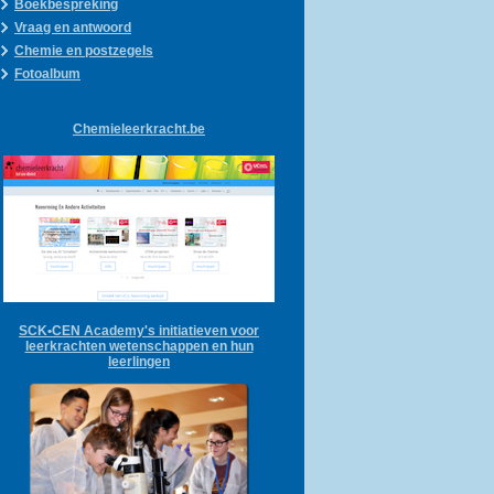
Boekbespreking
Vraag en antwoord
Chemie en postzegels
Fotoalbum
Chemieleerkracht.be
SCK•CEN Academy's initiatieven voor
leerkrachten wetenschappen en hun
leerlingen