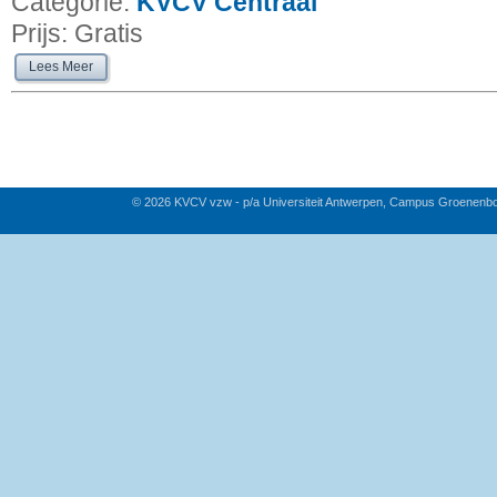
Categorie:
KVCV Centraal
Prijs:
Gratis
Lees Meer
© 2026 KVCV vzw - p/a Universiteit Antwerpen, Campus Groenenb