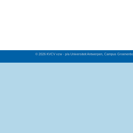
© 2026 KVCV vzw - p/a Universiteit Antwerpen, Campus Groenenb