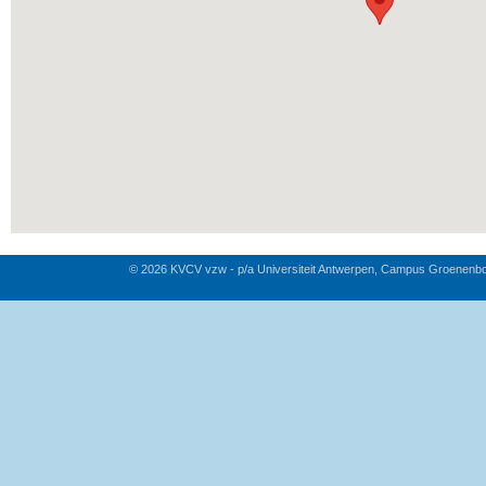
© 2026 KVCV vzw - p/a Universiteit Antwerpen, Campus Groenenb