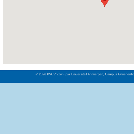
© 2026 KVCV vzw - p/a Universiteit Antwerpen, Campus Groenenb