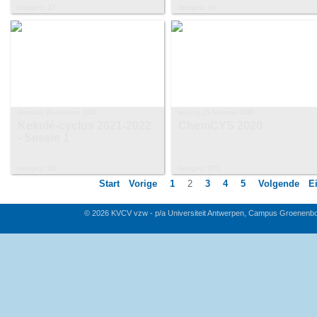
Images: 47
Images: 46
dinsdag 26 oktober 2021
vrijdag 21 februari 2020
Kekulé-cyclus 2021-2022
ChemCYS 2020
- Sessie 1
Images: 59
Images: 275
Start
Vorige
1
2
3
4
5
Volgende
E
© 2026 KVCV vzw - p/a Universiteit Antwerpen, Campus Groenenb