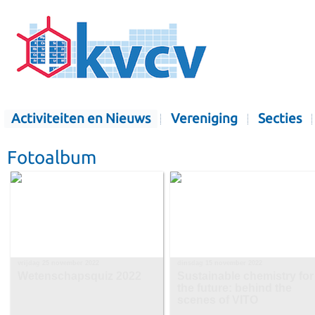
Activiteiten en Nieuws
Vereniging
Secties
Fotoalbum
vrijdag 25 november 2022
dinsdag 15 november 2022
Wetenschapsquiz 2022
Sustainable chemistry for
the future: behind the
scenes of VITO