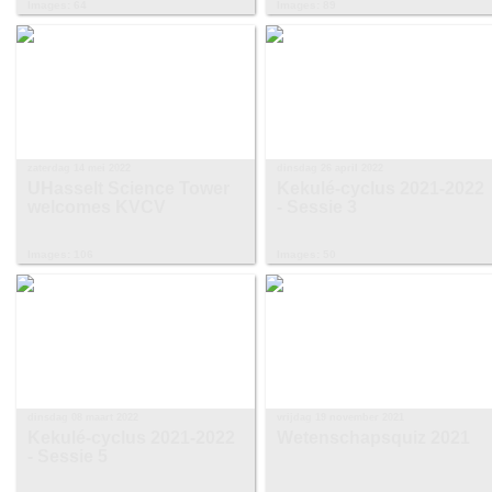
Images: 64
Images: 89
zaterdag 14 mei 2022
dinsdag 26 april 2022
UHasselt Science Tower
Kekulé-cyclus 2021-2022
welcomes KVCV
- Sessie 3
Images: 106
Images: 50
dinsdag 08 maart 2022
vrijdag 19 november 2021
Kekulé-cyclus 2021-2022
Wetenschapsquiz 2021
- Sessie 5