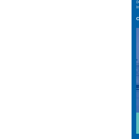
(
I
C