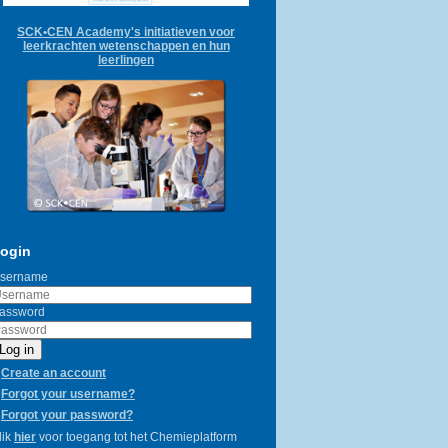
SCK•CEN Academy's initiatieven voor
leerkrachten wetenschappen en hun
leerlingen
ogin
sername
assword
Log in
Create an account
Forgot your username?
Forgot your password?
lik
hier
voor toegang tot het Chemieplatform