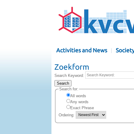
Activities and News
Societ
Zoekform
Search Keyword:
Search
Search for:
All words
Any words
Exact Phrase
Ordering: