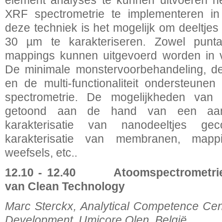
element analyses te kunnen uitvoeren he
XRF spectrometrie te implementeren in 
deze techniek is het mogelijk om deeltjes
30 µm te karakteriseren. Zowel puntan
mappings kunnen uitgevoerd worden in v
De minimale monstervoorbehandeling, de
en de multi-functionaliteit ondersteune
spectrometrie. De mogelijkheden van
getoond aan de hand van een aanta
karakterisatie van nanodeeltjes geco
karakterisatie van membranen, mapp
weefsels, etc..
12.10 - 12.40
Atoomspectrometrie
van Clean Technology
Marc Sterckx, Analytical Competence Ce
Development, Umicore Olen, België