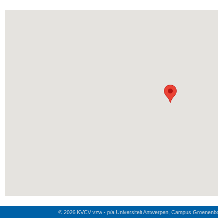
© 2026 KVCV vzw - p/a Universiteit Antwerpen, Campus Groenenb