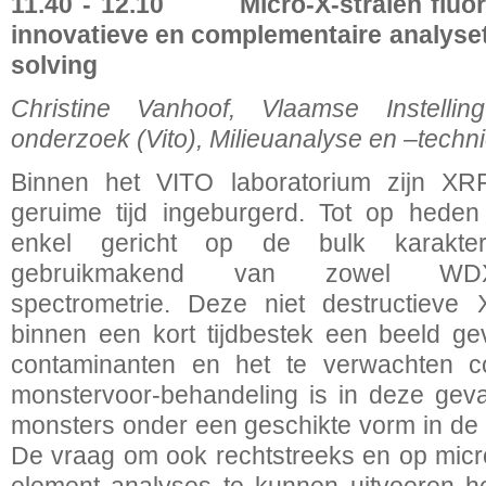
11.40 - 12.10
Micro-X-stralen fluo
innovatieve en complementaire analyse
solving
Christine Vanhoof, Vlaamse Instellin
onderzoek (Vito), Milieuanalyse en –techni
Binnen het VITO laboratorium zijn XR
geruime tijd ingeburgerd. Tot op hede
enkel gericht op de bulk karakter
gebruikmakend van zowel W
spectrometrie. Deze niet destructiev
binnen een kort tijdbestek een beeld g
contaminanten en het te verwachten co
monstervoor-behandeling is in deze geva
monsters onder een geschikte vorm in de
De vraag om ook rechtstreeks en op micr