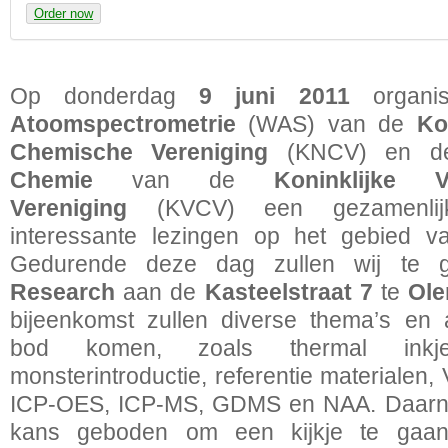
Order now
Op donderdag
9 juni 2011
organi
Atoomspectrometrie
(WAS) van de
Ko
Chemische Vereniging
(KNCV) en 
Chemie
van de
Koninklijke 
Vereniging
(KVCV) een gezamenlijk
interessante lezingen op het gebied va
Gedurende deze dag zullen wij te
Research
aan de
Kasteelstraat 7
te
Ole
bijeenkomst zullen diverse thema’s en 
bod komen, zoals thermal inkje
monsterintroductie, referentie materialen
ICP-OES, ICP-MS, GDMS en NAA. Daarna
kans geboden om een kijkje te ga