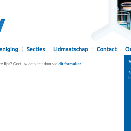
eniging
Secties
Lidmaatschap
Contact
Or
M
e lijst? Geef uw activiteit door via
dit formulier
.
B
h