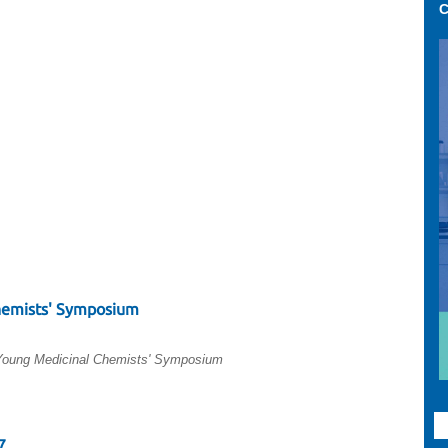
C
hemists' Symposium
oung Medicinal Chemists' Symposium
7