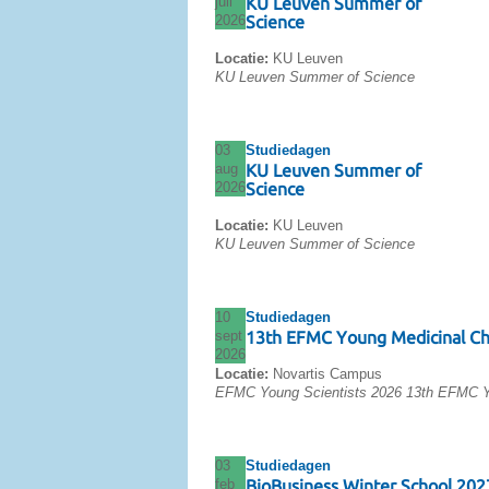
juli
KU Leuven Summer of
2026
Science
Locatie:
KU Leuven
KU Leuven Summer of Science
03
Studiedagen
aug
KU Leuven Summer of
2026
Science
Locatie:
KU Leuven
KU Leuven Summer of Science
10
Studiedagen
sept
13th EFMC Young Medicinal C
2026
Locatie:
Novartis Campus
EFMC Young Scientists 2026 13th EFMC Y
03
Studiedagen
feb
BioBusiness Winter School 202