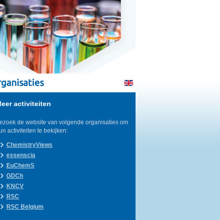
ganisaties
eer activiteiten
ezoek de website van volgende organisaties om
un activiteiten te bekijken:
ChemistryViews
essenscia
EuChemS
GDCh
KNCV
RSC
RSC Belgium