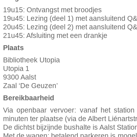
19u15: Ontvangst met broodjes
19u45: Lezing (deel 1) met aansluitend Q
20u45: Lezing (deel 2) met aansluitend Q
21u45: Afsluiting met een drankje
Plaats
Bibliotheek Utopia
Utopia 1
9300 Aalst
Zaal ‘De Geuzen’
Bereikbaarheid
Via openbaar vervoer: vanaf het statio
minuten ter plaatse (via de Albert Liénartstr
De dichtst bijzijnde bushalte is Aalst Statio
Met de wagen: betalend parkeren is mogeli